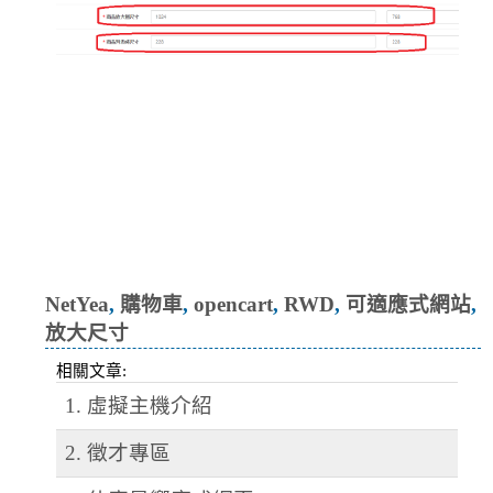
新竹網頁設計,竹北網頁設計,
竹南網頁設計,中壢網頁設計,
網頁設計,免費模板,免費網頁
套件,架設網站,網站架設 ,修改
模板,主機代管,Android App
NetYea
,
購物車
,
opencart
,
RWD
,
可適應式網站
,
放大尺寸
相關文章:
1. 虛擬主機介紹
2. 徵才專區