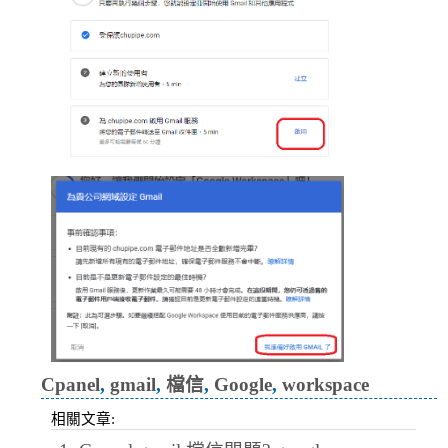
Cpanel
,
gmail
,
檔信
,
Google
,
workspace
相關文章: